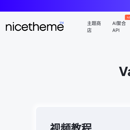
N
主题商
AI聚合
店
API
V
视频教程