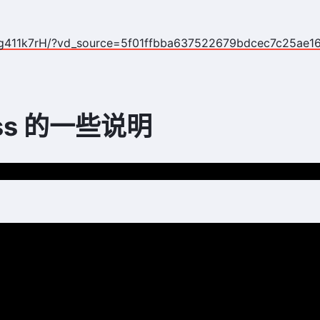
V1Qg411k7rH/?vd_source=5f01ffbba637522679bdcec7c25ae1
ss 的一些说明