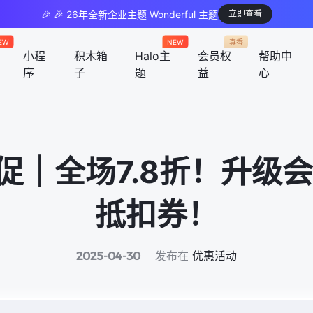
🎉 🎉 26年全新企业主题 Wonderful 主题
立即查看
EW
NEW
真香
小程
积木箱
Halo主
会员权
帮助中
序
子
题
益
心
｜全场7.8折！升级会
抵扣券！
发布在
优惠活动
2025-04-30