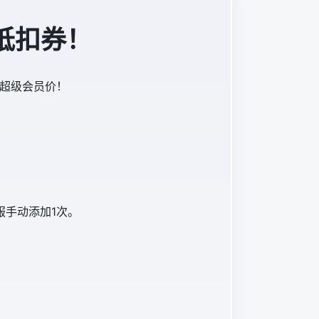
 抵扣券！
受超级会员价！
服手动添加1次。