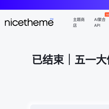
N
主题商
AI聚合
店
API
已结束｜五一大促