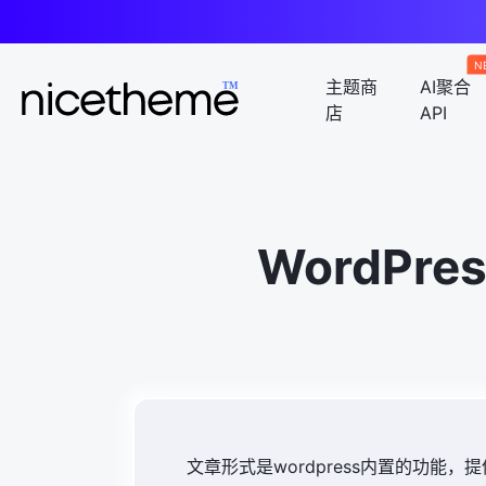
N
主题商
AI聚合
店
API
WordP
文章形式是wordpress内置的功