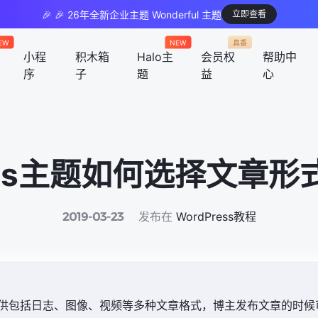
🎉 🎉 26年全新企业主题 Wonderful 主题
立即查看
EW
NEW
真香
小程
积木箱
Halo主
会员权
帮助中
序
子
题
益
心
ress主题如何选择文章形
发布在
WordPress教程
2019-03-23
能，提供包括日志、图像、视频等多种文章格式，博主发布文章的时