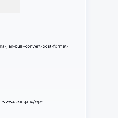
n-bulk-convert-post-format-
w.suxing.me/wp-