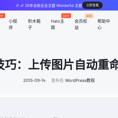
🎉 🎉 26年全新企业主题 Wonderful 主题
立即查看
EW
NEW
真香
小程
积木箱
Halo主
会员权
帮助中
序
子
题
益
心
ss 技巧：上传图片自动
发布在
WordPress教程
2015-09-14