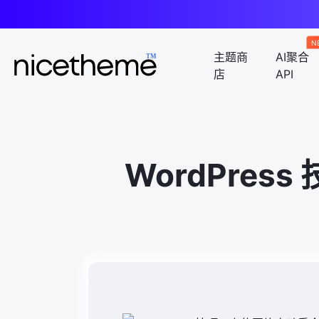
N
主题商
AI聚合
店
API
WordPre