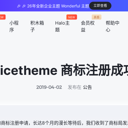
🎉 🎉 26年全新企业主题 Wonderful 主题
立即查看
EW
NEW
真香
小程
积木箱
Halo主
会员权
帮助中
序
子
题
益
心
nicetheme 商标注册成
发布在
公告
2019-04-02
heme 的商标注册申请，长达8个月的漫长等待后，我们收到了商标